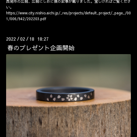
西尾市の広報、広報にしおに僕の記事が載りました。宜しければご覧くださ
い。
https://www.city.nishio.aichi.jp/_res/projects/default_project/_page_/00
1/006/942/202203.pdf
2022
02
18 18:27
/
/
春のプレゼント企画開始